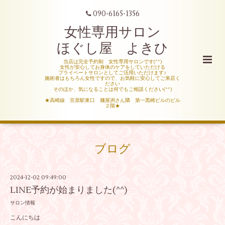
090-6165-1356
女性専用サロン
ほぐし屋 よきひ
当店は完全予約制 女性専用サロンです(^^)
女性が安心してお身体のケアをしていただける
プライベートサロンとしてご活用いただけます♪
施術者はもちろん女性ですので、お気軽に安心してご来店く
ださい
そのほか、気になることは何でもご相談ください(^^)
★高崎線 宮原駅東口 麺屋冽さん隣 第一黒崎ビルのビル
２階★
ブログ
2024-12-02 09:49:00
LINE予約が始まりました(^^)
サロン情報
こんにちは