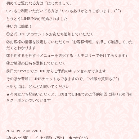
初めてご覧になる方は「はじめまして」
いつもご利用いただいてる方は「いつもありがとうございます」(^^)
とうとうLINE予約が開始されました
使い方は簡単！
①公式LINEアカウントをお友だち追加していただく
②お客様の情報を設定していただく⇒『お客様情報』を押して確認していた
だくとわかります
③予約するを押す⇒メニューを選択する（カテゴリーで分けてあります）
④ご希望の日時を選択していただく
前日の23:59まではLINEからご予約のキャンセルができます
そのほか普通にLINEチャットもできますので、ご相談や質問も(^^)
不明な点は、どんどん聞いてください
★今お友だち登録いただくと、1/31までLINEでのご予約初回に限り500円引
きクーポンがついています
2024-09-12 08:55:00
改めて宜しくお願い致します(^^)