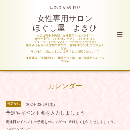
090-6165-1356
女性専用サロン
ほぐし屋 よきひ
当店は完全予約制 女性専用サロンです(^^)
女性が安心してお身体のケアをしていただける
プライベートサロンとしてご活用いただけます♪
施術者はもちろん女性ですので、お気軽に安心してご来店く
ださい
そのほか、気になることは何でもご相談ください(^^)
★高崎線 宮原駅東口 麺屋冽さん隣 第一黒崎ビルのビル
２階★
カレンダー
指定なし
2024-08-29 (木)
予定やイベント名を入力しましょう
定休日やイベントの予定をカレンダーに登録してお知らせしましょう。
このサンプルは、